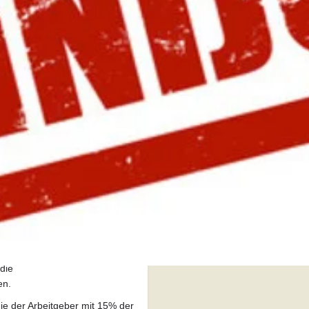
Preferito
Condividi
Lascia una recensione
Categoria
Lavoro Subordinato
s die damals „geringfügige
einer zumindest geringen
ngezogen wurde.
Viste
eser
ich angehoben.
Visioni:
24
steuert und in diesem Betrag
rbeitsverhältnisse ist die
die
en.
e der Arbeitgeber mit 15% der