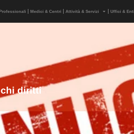
Professionali
Medici & Centri
Attività & Servizi
Uffici & Ent
hi diritti
Contenuto
Recensioni
0