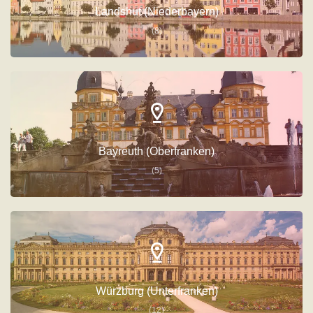
Landshut (Niederbayern)
(8)
Bayreuth (Oberfranken)
(5)
Würzburg (Unterfranken)
(12)