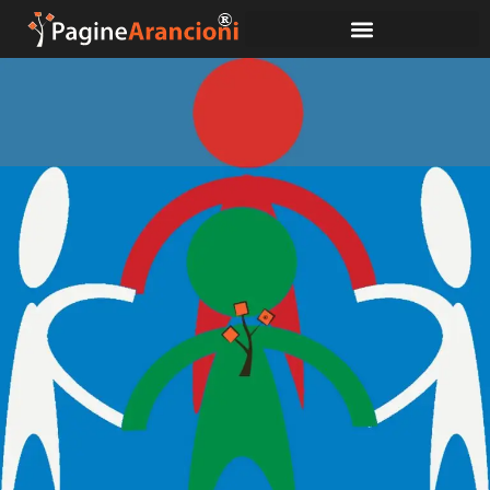
Associazione medico-scientifica
italotedesca
Profilo
Recensione
0
Calcola il percorso
Aggiungi
Condividi
Descrizione
Presidente: Stephan Guggenbichler