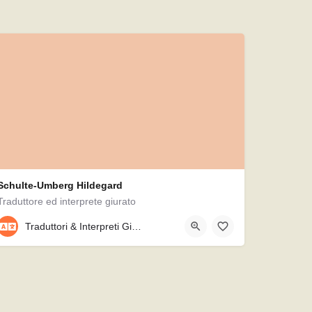
Schulte-Umberg Hildegard
Traduttore ed interprete giurato
089/7911728
Traduttori & Interpreti Giurati
Heilmannstraße 7/b, 81479, München, Germania