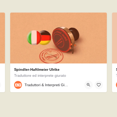
Spindler-Haftlmeier Ulrike
Traduttore ed interprete giurato
08756/912244
Traduttori & Interpreti Giurati
Reichertshausener Str. 51, 85405, Nandlstadt, Germania