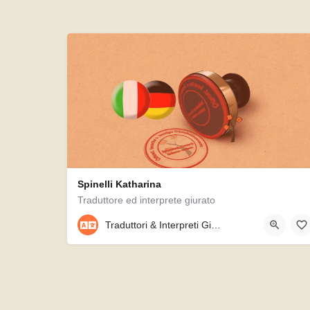
Spinelli Katharina
Traduttore ed interprete giurato
089/36006522
Traduttori & Interpreti Giurati
Neureutherstraße 10, 80799, München, Germania