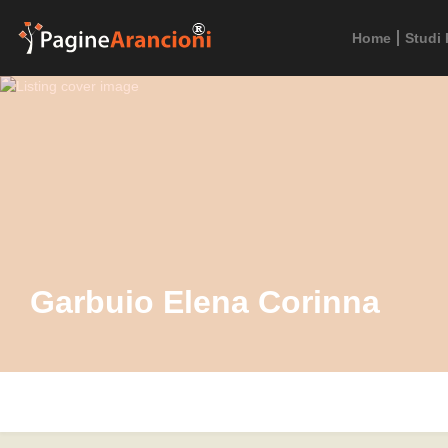
Home
Studi 
Garbuio Elena Corinna