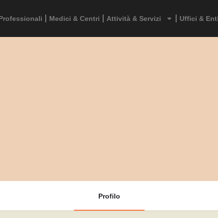
Professionali
Medici & Centri
Attività & Servizi
Uffici & Ent
Profilo