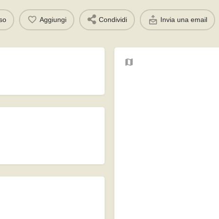
rso
Aggiungi
Condividi
Invia una email