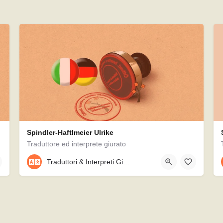
Spindler-Haftlmeier Ulrike
Traduttore ed interprete giurato
08756/912244
Traduttori & Interpreti Giurati
Reichertshausener Str. 51, 85405, Nandlstadt, Germania