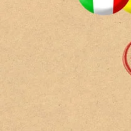
Calcola il perco
Descrizione
Traduttore ed interprete giurato
Telefono
089/61100411
Viste
Visioni:
1.773