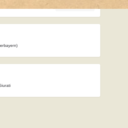
chen, München, Germania
Calcola percorso
erbayern)
Giurati