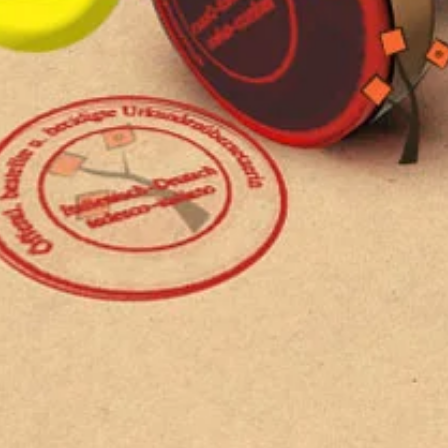
rso
Aggiungi
Condividi
Invia una email