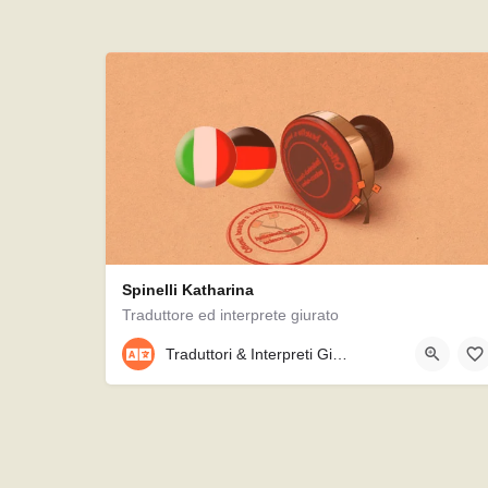
Spinelli Katharina
Traduttore ed interprete giurato
089/36006522
Traduttori & Interpreti Giurati
Neureutherstraße 10, 80799, München, Germania