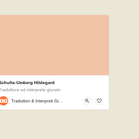
Schulte-Umberg Hildegard
Traduttore ed interprete giurato
089/7911728
Traduttori & Interpreti Giurati
Heilmannstraße 7/b, 81479, München, Germania