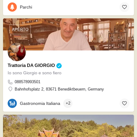
Parchi
APERTO
Trattoria DA GIORGIO
Io sono Giorgio e sono fiero
088578993501
Bahnhofsplatz 2, 83671 Benediktbeuern, Germany
Gastronomia Italiana
+2