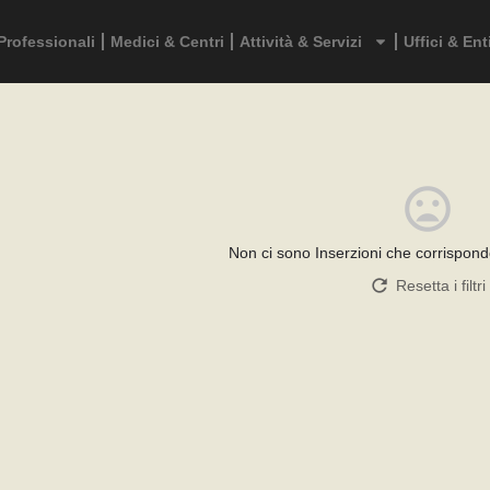
Professionali
Medici & Centri
Attività & Servizi
Uffici & Ent
Non ci sono Inserzioni che corrispondo
Resetta i filtri