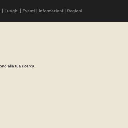
i
Luoghi
Eventi
Informazioni
Regioni
no alla tua ricerca.