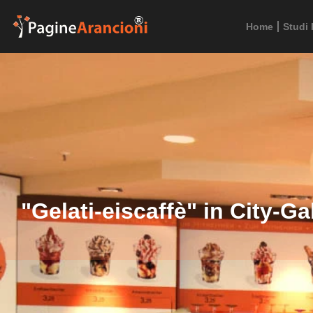
Home
Studi 
"Gelati-eiscaffè" in City-Ga