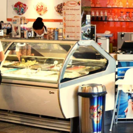
Calcola il perc
Descrizione
Gelateria italiana. Quì il gelato viene prodotto diretta
ammirare chi lo realizza protetto dalla sola vetrata. O
caffè, cappuccino e tutto ciò che puoi ordinare in un 
Telefono
'+49 8213463238
Seguici