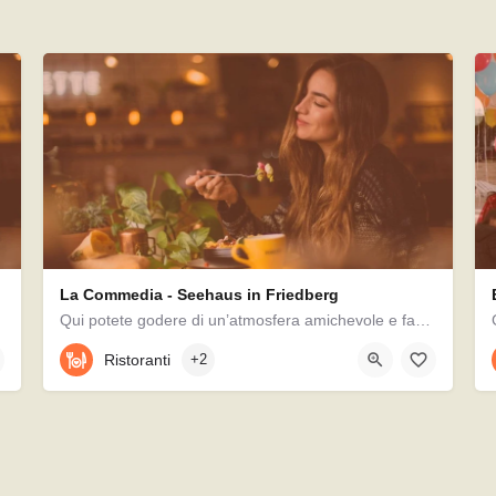
La Commedia - Seehaus in Friedberg
Qui potete godere di un’atmosfera amichevole e familiare con le migliori prelibatezze originarie…
0821 / 66095770
Ristoranti
+2
unn, Germania
Seestraße 25, 86316, Friedberg, Germania