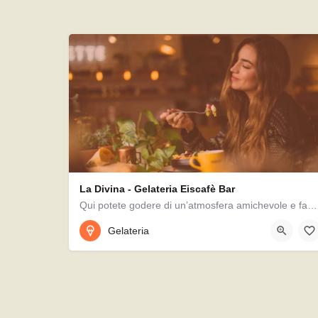
La Divina - Gelateria Eiscafè Bar
Qui potete godere di un’atmosfera amichevole e familiare con le migliori prelibatezze originarie…
08231 / 3407176
Gelateria
Bürgermeister-Wohlfarth-Straße 81, 86343, Königsbr