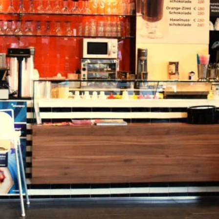
orso
Vai al sito
Aggiungi
Condividi
mente sotto i tuoi occhi, potrai
ltre al gelato c'è anche il
bar italiano.