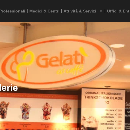
Professionali
Medici & Centri
Attività & Servizi
Uffici & Ent
lerie
Profilo