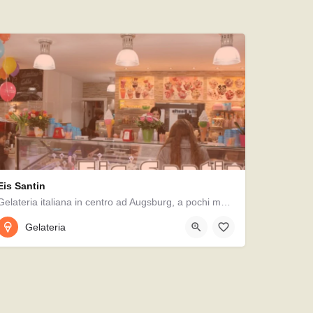
Eis Santin
Gelateria italiana in centro ad Augsburg, a pochi metri da Rathausplatz. Bruno prepara ogni giorni il gelato…
0821 44968344
Gelateria
Karlstraße 17, 86150, Augusta, Germania