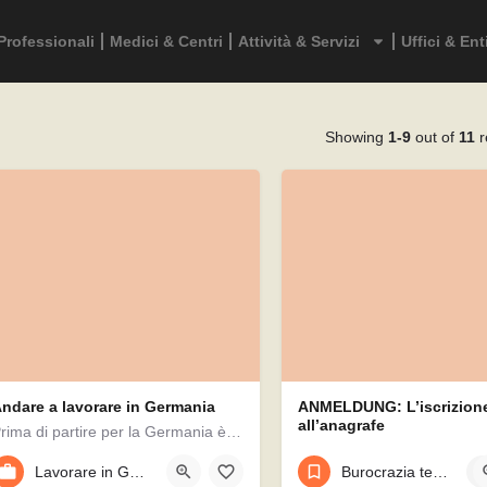
Professionali
Medici & Centri
Attività & Servizi
Uffici & Ent
Showing
1-9
out of
11
r
ndare a lavorare in Germania
ANMELDUNG: L’iscrizion
all’anagrafe
Prima di partire per la Germania è bene farsi un corso di tedesco base. Per trovare un posto di lavoro in…
Lavorare in Germania
Burocrazia tedesca
+