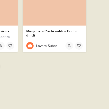
nziona
Minijobs = Pochi soldi = Pochi
diritti
Ein Minijob kann helfen, wieder zurück ins Arbeitsleben zu finden. Aber auch als Möglichkeit zum…
Was ist ein Minijob ? Arbeitsvetrag Minijob: questo dovete sapere Der Begriff Minijob wurde im Jahre…
1
Lavoro Subordinato