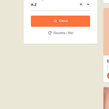
A-Z
Cerca
Resetta i filtri
D