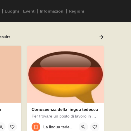
i
Luoghi
Eventi
Informazioni
Regioni
esults
e
Conoscenza della lingua tedesca
Per trovare un posto di lavoro in Germania la conoscenza del tedesco è fondamentale. È vero che in alcuni…
L’iter per iscriversi all’anagrafe in un Comune tedesco è semplice. Per l’iscrizione bisogna recarsi con…
3
La lingua tedesca