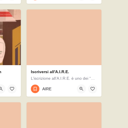
n
Iscriversi all'A.I.R.E.
L’iscrizione all’A.I.R.E. è uno dei “punti dolenti” per gli italiani che decidono di trasferirsi all’estero,…
In Germania il processo di internazionalizzazione dei sistemi di istruzione superiore è arrivato più tardi…
AIRE