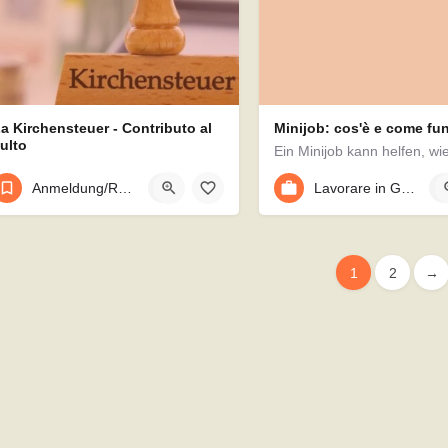
a Kirchensteuer - Contributo al
Minijob: cos'è e come fu
ulto
Nella compilazione del formulario d’iscrizione, vi viene richiesto se professate una religione. In caso di…
Anmeldung/Registrazione
+1
Lavorare in Germania
+
1
2
→