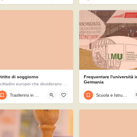
iritto di soggiorno
Frequentare l'università i
Germania
I cittadini europei che desiderano vivere in Germania non necessi- tano più di un permesso di soggiorno…
Trasferirsi in Germania
Scuola e Istruzione