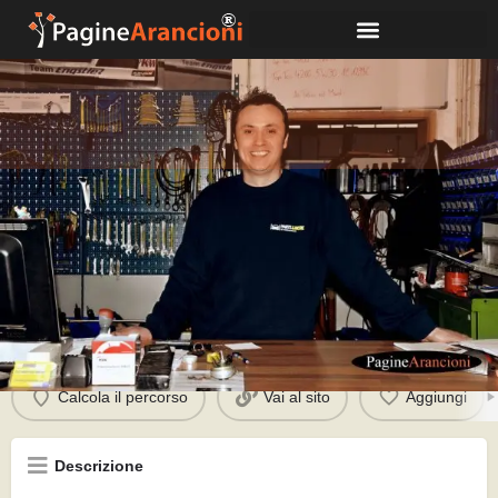
Parts & More Kfz-Hobbywerstatt
Chiama
Profilo
Calcola il percorso
Vai al sito
Aggiungi
Descrizione